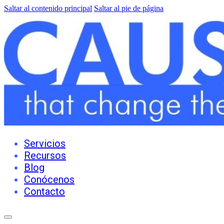
Saltar al contenido principal
Saltar al pie de página
Servicios
Recursos
Blog
Conócenos
Contacto