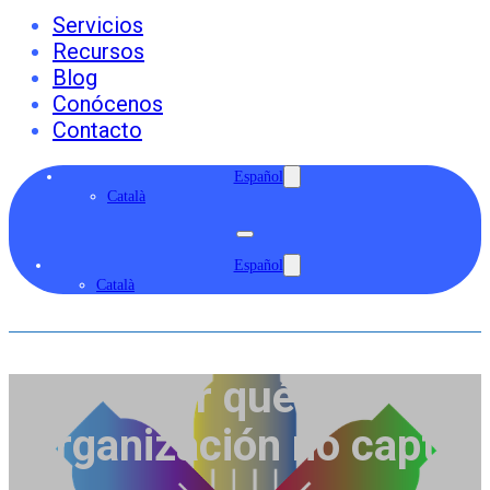
Servicios
Recursos
Blog
Conócenos
Contacto
Español
Català
Español
Català
Por qué tu
organización no capta