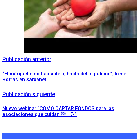
Publicación anterior
“El márquetin no habla de ti, habla del tu público”, Irene
Borràs en Xarxanet
Publicación siguiente
Nuevo webinar “COMO CAPTAR FONDOS para las
asociaciones que cuidan 🐱 i 🐶”