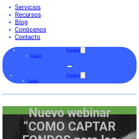
Servicios
Recursos
Blog
Conócenos
Contacto
Español
Català
Español
Català
Nuevo webinar
“COMO CAPTAR