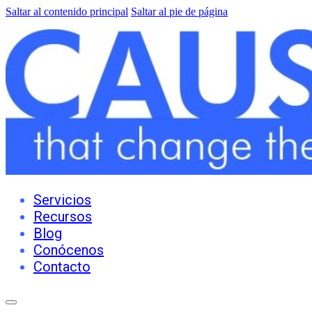
Saltar al contenido principal
Saltar al pie de página
Servicios
Recursos
Blog
Conócenos
Contacto