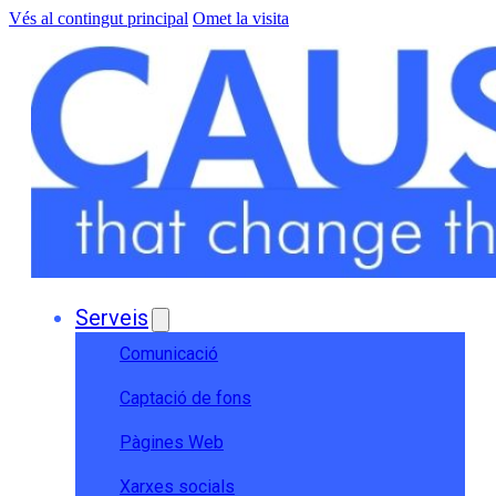
Vés al contingut principal
Omet la visita
Serveis
Comunicació
Captació de fons
Pàgines Web
Xarxes socials