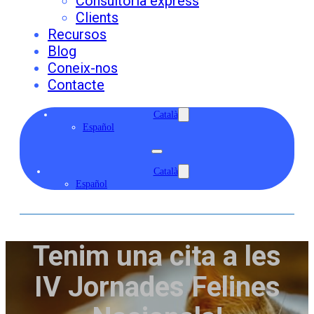
Consultoria express
Clients
Recursos
Blog
Coneix-nos
Contacte
Català
Español
Català
Español
Tenim una cita a les
IV Jornades Felines