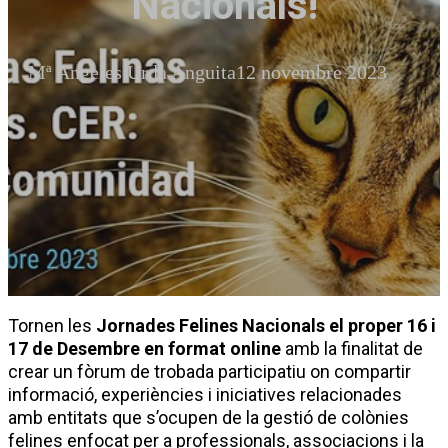
Nacionals!
Mª Angeles Urda Anguita
12 novembre 2023
Tornen les
Jornades Felines Nacionals el proper 16 i
17 de Desembre en format online
amb la finalitat de
crear un fòrum de trobada participatiu on compartir
informació, experiències i iniciatives relacionades
amb entitats que s’ocupen de la gestió de colònies
felines enfocat per a professionals, associacions i la