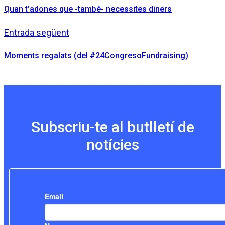
Quan t’adones que -també- necessites diners
Entrada següent
Moments regalats (del #24CongresoFundraising)
Subscriu-te al butlletí de
notícies