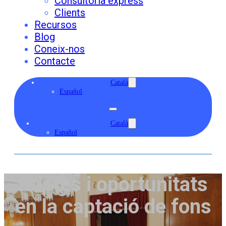
Consultoria express
Clients
Recursos
Blog
Coneix-nos
Contacte
Català
Español
Català
Español
Reptes i oportunitats
en la captació de fons