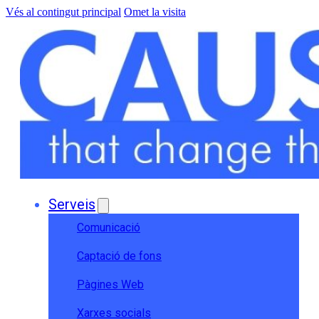
Vés al contingut principal
Omet la visita
Serveis
Comunicació
Captació de fons
Pàgines Web
Xarxes socials