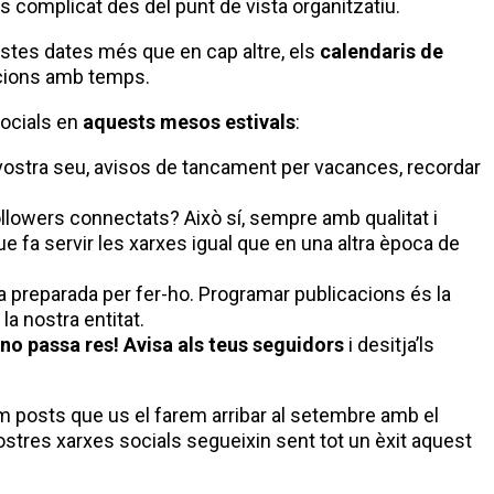
s complicat des del punt de vista organitzatiu.
estes dates més que en cap altre, els
calendaris de
acions amb temps.
socials en
aquests mesos estivals
:
la vostra seu, avisos de tancament per vacances, recordar
llowers connectats? Això sí, sempre amb qualitat i
 que fa servir les xarxes igual que en una altra època de
ia preparada per fer-ho. Programar publicacions és la
la nostra entitat.
no passa res! Avisa als teus seguidors
i desitja’ls
tim posts que us el farem arribar al setembre amb el
stres xarxes socials segueixin sent tot un èxit aquest