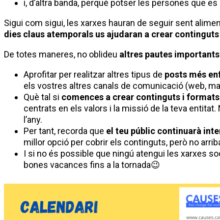
i, d’altra banda, perquè potser les persones que e
Sigui com sigui, les xarxes hauran de seguir sent alimen
dies claus atemporals us ajudaran a crear continguts 
De totes maneres, no oblideu
altres pautes importants
Aprofitar per realitzar altres tipus de
posts més en
els vostres altres canals de comunicació (web, ma
Què tal si
comences a crear continguts i formats
centrats en els valors i la missió de la teva entitat.
l’any.
Per tant, recorda que
el teu públic continuarà int
millor opció per cobrir els continguts, però no arrib
I si no és possible que ningú atengui les xarxes s
bones vacances fins a la tornada😉