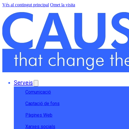
Vés al contingut principal
Omet la visita
Serveis
Comunicació
Captació de fons
Pàgines Web
Xarxes socials