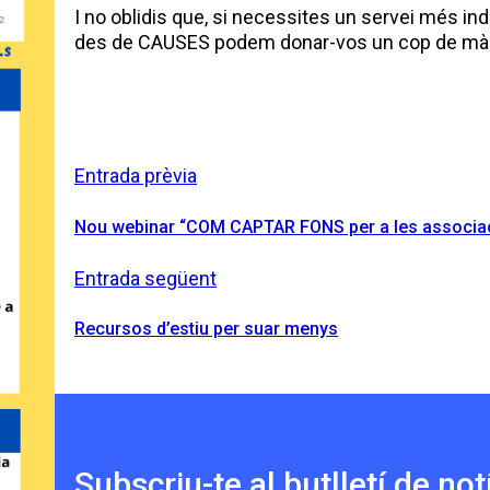
I no oblidis que, si necessites un servei més indi
des de CAUSES podem donar-vos un cop de mà. 
Entrada prèvia
Nou webinar “COM CAPTAR FONS per a les associac
Entrada següent
Recursos d’estiu per suar menys
Subscriu-te al butlletí de not