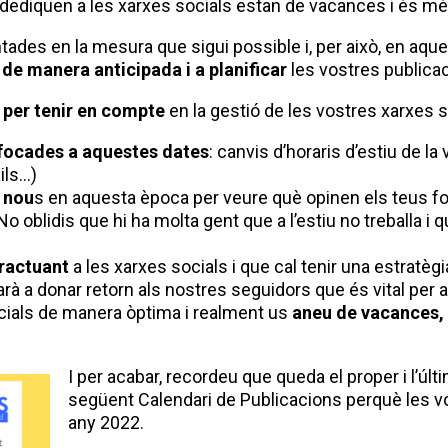
s dediquen a les xarxes socials estan de vacances i és mé
tades en la mesura que sigui possible i, per això, en aqu
de manera anticipada i a planificar
les vostres public
 per tenir en compte
en la gestió de les vostres xarxes 
focades a aquestes dates
: canvis d’horaris d’estiu de 
ils…)
 nou
s en aquesta època per veure què opinen els teus fo
 No oblidis que hi ha molta gent que a l’estiu no treballa i
eractuant
a les xarxes socials i que cal tenir una estratèg
arà a donar retorn als nostres seguidors que és vital per a 
ocials de manera òptima i realment us
aneu de vacances, 
I per acabar, recordeu que queda el proper i l’úl
següent Calendari de Publicacions perquè les vo
any 2022.