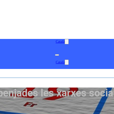
Català
Català
penjades les xarxes socials