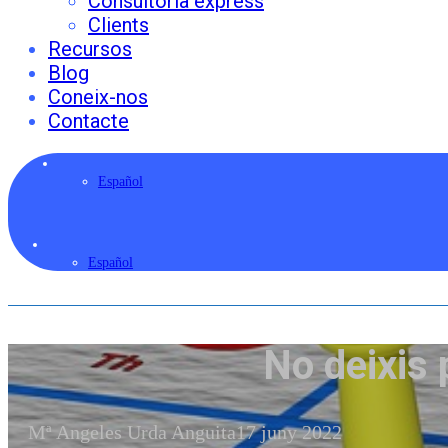
Consultoria express
Clients
Recursos
Blog
Coneix-nos
Contacte
Español
Español
No deixis 
Mª Angeles Urda Anguita
17 juny 2022