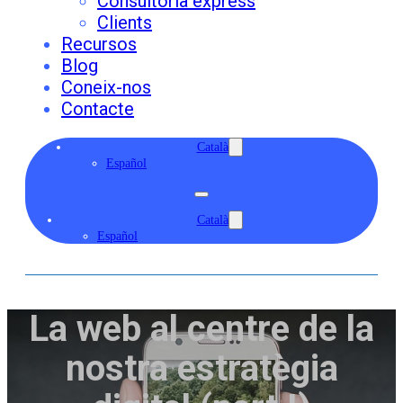
Consultoria express
Clients
Recursos
Blog
Coneix-nos
Contacte
Català
Español
Català
Español
La web al centre de la
nostra estratègia