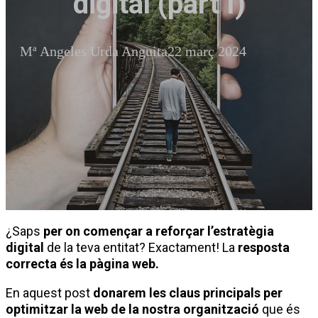
digital (part I)
Mª Angeles Urda Anguita
22 març 2024
¿Saps
per on començar a reforçar l’estratègia
digital
de la teva entitat? Exactament! La
resposta
correcta és la pàgina web.
En aquest post
donarem les claus principals per
optimitzar la web de la nostra organització
que és