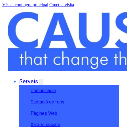
Vés al contingut principal
Omet la visita
Serveis
Comunicació
Captació de fons
Pàgines Web
Xarxes socials