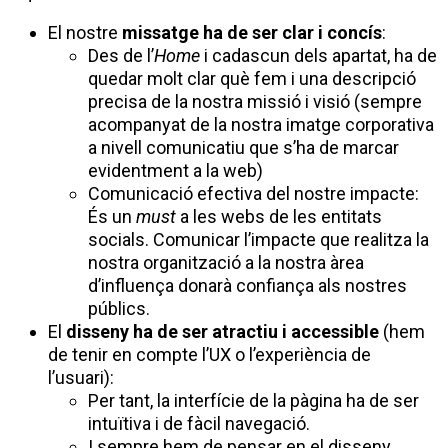
El nostre
missatge ha de ser clar i concís
:
Des de l’
Home
i cadascun dels apartat, ha de
quedar molt clar què fem i una descripció
precisa de la nostra missió i visió (sempre
acompanyat de la nostra imatge corporativa
a nivell comunicatiu que s’ha de marcar
evidentment a la web)
Comunicació efectiva del nostre impacte:
És un
must
a les webs de les entitats
socials. Comunicar l’impacte que realitza la
nostra organització a la nostra àrea
d’influença donarà confiança als nostres
públics.
El
disseny ha de ser atractiu i accessible
(hem
de tenir en compte l’UX o l’experiència de
l’usuari):
Per tant, la interfície de la pàgina ha de ser
intuïtiva i de fàcil navegació.
I sempre hem de pensar en el disseny