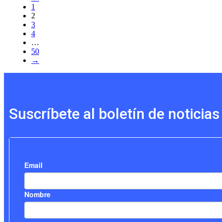
1
2
3
4
…
50
→
Suscríbete al boletín de noticias