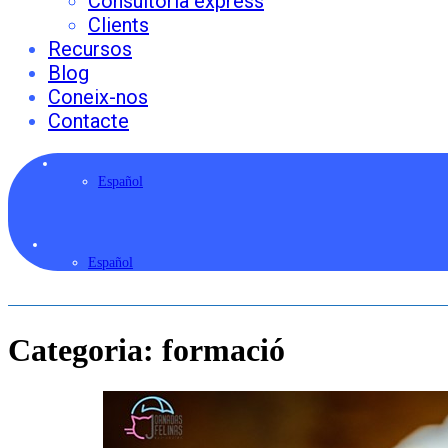
Consultoria express
Clients
Recursos
Blog
Coneix-nos
Contacte
Español
Español
Categoria:
formació