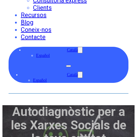
Consultoria express
Clients
Recursos
Blog
Coneix-nos
Contacte
Català
Español
Català
Español
Autodiagnòstic per a
les Xarxes Socials de