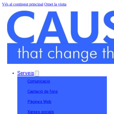
Vés al contingut principal
Omet la visita
Serveis
Comunicació
Captació de fons
Pàgines Web
Xarxes socials