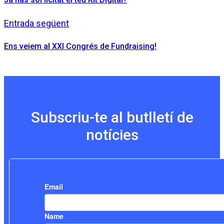
Entrada següent
Ens veiem al XXI Congrés de Fundraising!
Subscriu-te al butlletí de
notícies