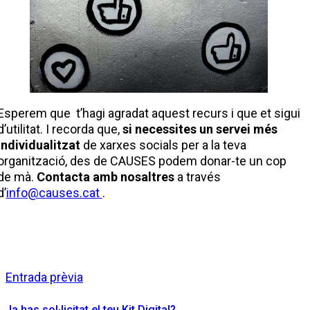
Esperem que t’hagi agradat aquest recurs i que et sigui
d’utilitat. I recorda que,
si necessites un servei més
individualitzat
de xarxes socials per a la teva
organització, des de CAUSES podem donar-te un cop
de mà.
Contacta amb nosaltres
a través
d’
info@causes.cat
.
Entrada prèvia
Ja has sol·licitat el teu Kit Digital?