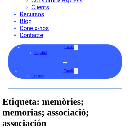
Consultoria express
Clients
Recursos
Blog
Coneix-nos
Contacte
Català
Español
Català
Español
Etiqueta:
memòries;
memorias; associació;
associación