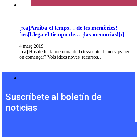
[:ca]Arriba el temps… de les memòries!
[:es]Llega el tiempo de… ¡las memorias![:]
4 març 2019
[:ca] Has de fer la memòria de la teva entitat i no saps per
on començar? Vols idees noves, recursos…
Suscríbete al boletín de
noticias