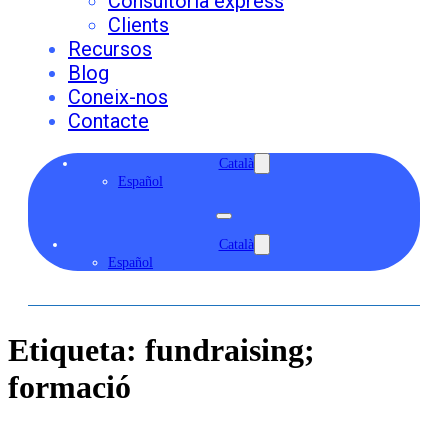
Consultoria express
Clients
Recursos
Blog
Coneix-nos
Contacte
Català
Español
Català
Español
Etiqueta:
fundraising;
formació