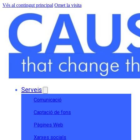
Vés al contingut principal
Omet la visita
Serveis
Comunicació
Captació de fons
Pàgines Web
Xarxes socials