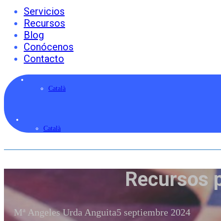
Servicios
Recursos
Blog
Conócenos
Contacto
Català
Català
Recursos p
Mª Angeles Urda Anguita
5 septiembre 2024