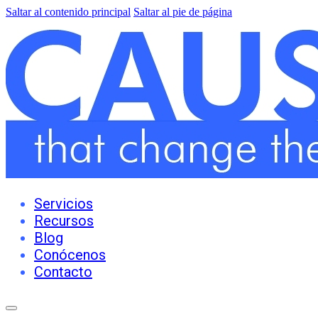
Saltar al contenido principal
Saltar al pie de página
Servicios
Recursos
Blog
Conócenos
Contacto