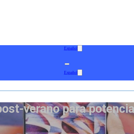
Español
Español
ost-verano para potencia