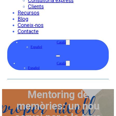
Consultoria express
Clients
Recursos
Blog
Coneix-nos
Contacte
Català
Español
Català
Español
Mentoring de
memòries: un nou