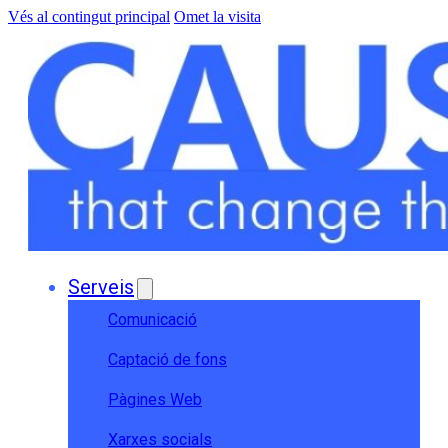
Vés al contingut principal
Omet la visita
Serveis
Comunicació
Captació de fons
Pàgines Web
Xarxes socials