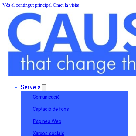
Vés al contingut principal
Omet la visita
Serveis
Comunicació
Captació de fons
Pàgines Web
Xarxes socials