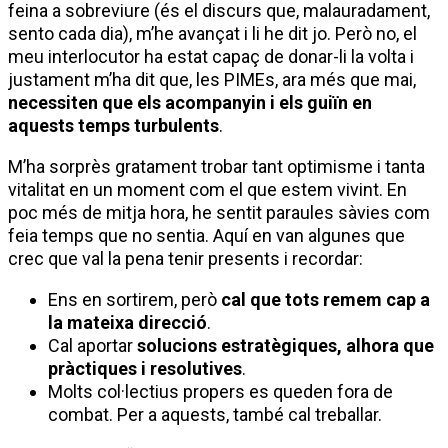
feina a sobreviure (és el discurs que, malauradament,
sento cada dia), m’he avançat i li he dit jo. Però no, el
meu interlocutor ha estat capaç de donar-li la volta i
justament m’ha dit que, les PIMEs, ara més que mai,
necessiten que els acompanyin i els guiïn en
aquests temps turbulents
.
M’ha sorprès gratament trobar tant optimisme i tanta
vitalitat en un moment com el que estem vivint. En
poc més de mitja hora, he sentit paraules sàvies com
feia temps que no sentia. Aquí en van algunes que
crec que val la pena tenir presents i recordar:
Ens en sortirem, però
cal que tots remem cap a
la mateixa direcció
.
Cal aportar
solucions estratègiques, alhora que
pràctiques i resolutives
.
Molts col·lectius propers es queden fora de
combat. Per a aquests, també cal treballar.