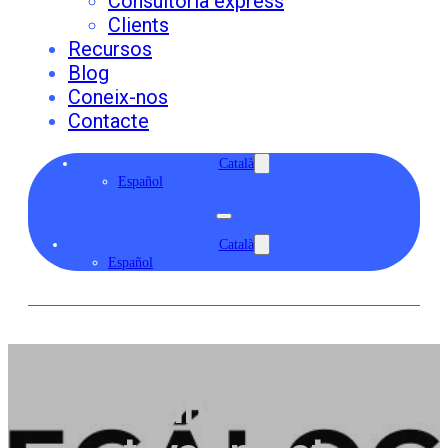
Consultoria express
Clients
Recursos
Blog
Coneix-nos
Contacte
Català
Español
Català
Español
Decàleg per a l’èxit en
la comunicació de la