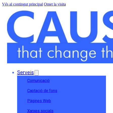
Vés al contingut principal
Omet la visita
Serveis
Comunicació
Captació de fons
Pàgines Web
Xarxes socials