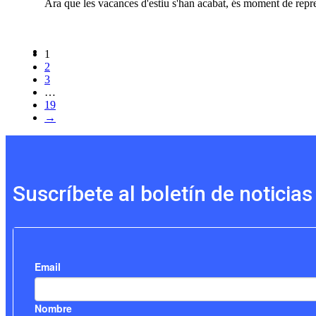
Ara que les vacances d'estiu s'han acabat, és moment de rep
1
2
3
…
19
→
Suscríbete al boletín de noticias