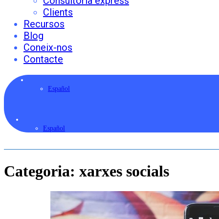
Consultoria express
Clients
Recursos
Blog
Coneix-nos
Contacte
Español
Español
Categoria:
xarxes socials