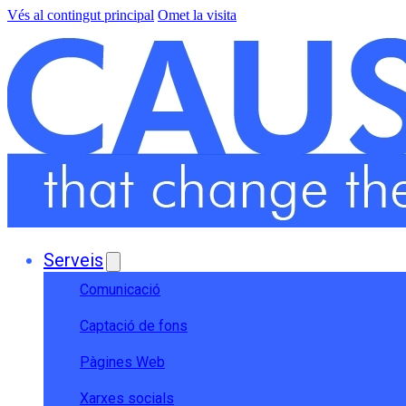
Vés al contingut principal
Omet la visita
Serveis
Comunicació
Captació de fons
Pàgines Web
Xarxes socials