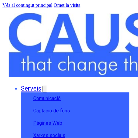
Vés al contingut principal
Omet la visita
Serveis
Comunicació
Captació de fons
Pàgines Web
Xarxes socials