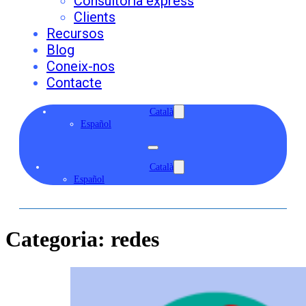
Consultoria express
Clients
Recursos
Blog
Coneix-nos
Contacte
Català
Español
Català
Español
Categoria:
redes