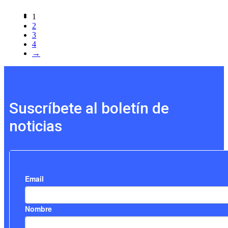
1
2
3
4
→
Suscríbete al boletín de
noticias