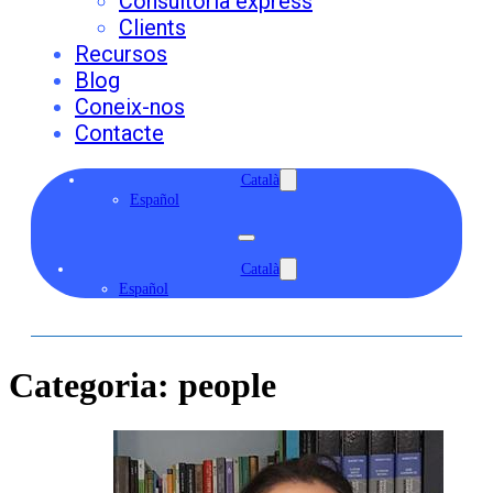
Consultoria express
Clients
Recursos
Blog
Coneix-nos
Contacte
Català
Español
Català
Español
Categoria:
people