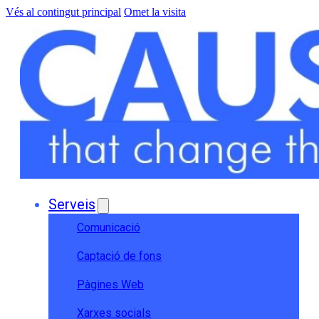
Vés al contingut principal
Omet la visita
Serveis
Comunicació
Captació de fons
Pàgines Web
Xarxes socials