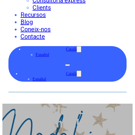
Consultoria express
Clients
Recursos
Blog
Coneix-nos
Contacte
Català
Español
Català
Español
Bon Nadal i bon any
nou!