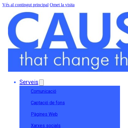
Vés al contingut principal
Omet la visita
Serveis
Comunicació
Captació de fons
Pàgines Web
Xarxes socials