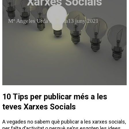
Xarxes Socials
Mª Angeles Urda Anguita
13 juny 2021
10 Tips per publicar més a les
teves Xarxes Socials
A vegades no sabem què publicar a les xarxes socials,
per falta d’activitat o perquè se’ns esgoten les idees.