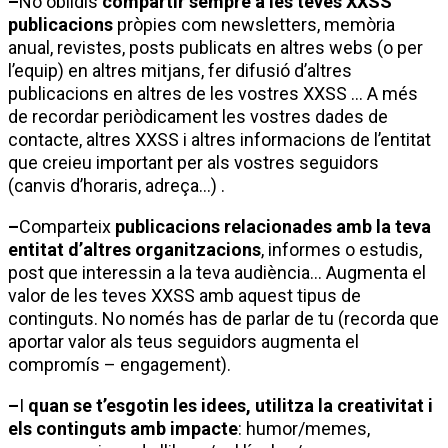
–
No oblidis
compartir sempre a les teves XXSS
publicacions
pròpies com newsletters, memòria
anual, revistes, posts publicats en altres webs (o per
l’equip) en altres mitjans, fer difusió d’altres
publicacions en altres de les vostres XXSS … A més
de recordar periòdicament les vostres dades de
contacte, altres XXSS i altres informacions de l’entitat
que creieu important per als vostres seguidors
(canvis d’horaris, adreça…) .
–
Comparteix
publicacions relacionades amb la teva
entitat d’altres organitzacions
, informes o estudis,
post que interessin a la teva audiència… Augmenta el
valor de les teves XXSS amb aquest tipus de
continguts. No només has de parlar de tu (recorda que
aportar valor als teus seguidors augmenta el
compromís – engagement).
–
I
quan se t’esgotin les idees, utilitza la creativitat i
els continguts amb impacte
: humor/memes,