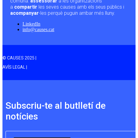
comuna:
assessorar
a les organitzacions
a
compartir
les seves causes amb els seus públics i
acompanyar
-les perquè puguin arribar més lluny.
LinkedIn
info@causes.cat
© CAUSES 2025 |
AVÍS LEGAL |
Subscriu-te al butlletí de
notícies