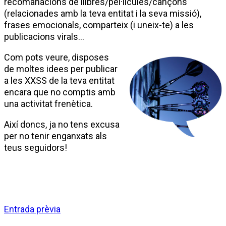
recomanacions de llibres/pel·lícules/cançons
(relacionades amb la teva entitat i la seva missió),
frases emocionals, comparteix (i uneix-te) a les
publicacions virals…
Com pots veure, disposes
de moltes idees per publicar
a les XXSS de la teva entitat
encara que no comptis amb
una activitat frenètica.
Així doncs, ja no tens excusa
per no tenir enganxats als
teus seguidors!
Entrada prèvia