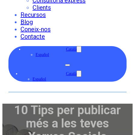
Consultoria express
Clients
Recursos
Blog
Coneix-nos
Contacte
Català
Español
Català
Español
10 Tips per publicar
més a les teves