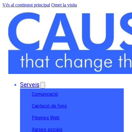
Vés al contingut principal
Omet la visita
Serveis
Comunicació
Captació de fons
Pàgines Web
Xarxes socials